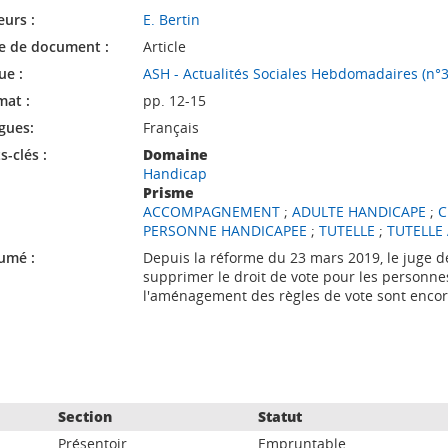
eurs :
E. Bertin
e de document :
Article
ue :
ASH - Actualités Sociales Hebdomadaires (n°3
mat :
pp. 12-15
gues:
Français
-clés :
Domaine
Handicap
Prisme
ACCOMPAGNEMENT
;
ADULTE HANDICAPE
;
C
PERSONNE HANDICAPEE
;
TUTELLE
;
TUTELLE
umé :
Depuis la réforme du 23 mars 2019, le juge d
supprimer le droit de vote pour les personnes 
l'aménagement des règles de vote sont encore 
Section
Statut
Présentoir
Empruntable