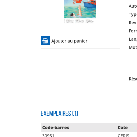
Aut
Typ
Rev
For
Lan
Ajouter au panier
Mots
Rés
Exemplaires (1)
Code-barres
Cote
30951
CERIS