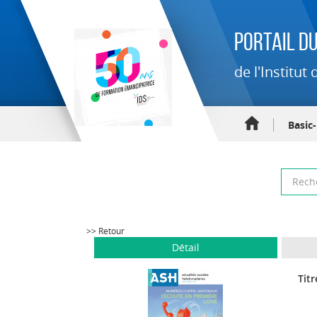
Portail du
de l'Institu
Basic
>> Retour
Détail
Titr