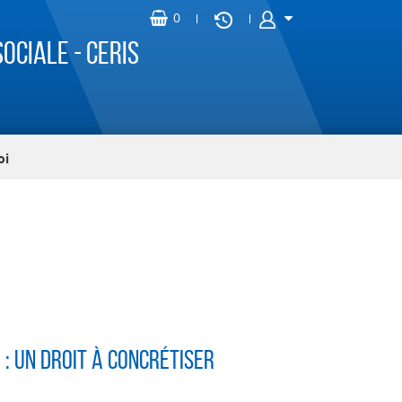
ociale - CERIS
oi
: un droit à concrétiser