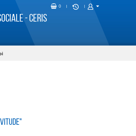
ociale - CERIS
oi
rvitude"