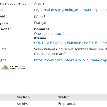
e de document :
Article
ue :
Le Journal des psychologues (n°400, Septemb
mat :
pp. 6-13
gues:
Français
-clés :
Domaine
Questions de société
Prisme
CONTROLE SOCIAL
;
EMPRISE
;
HABITUS
;
PSY
umé :
Selon Roland Gori "Nous sommes dans une dé
totalitaire normatif".
igne :
https://www.cairn.info/revue-le-journal-des
Section
Statut
Archives
Empruntable