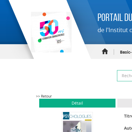
Portail du
de l'Institu
Basic
>> Retour
Détail
Titr
Aut