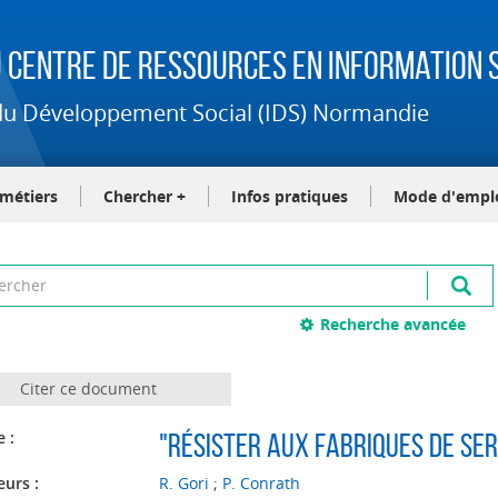
 Centre de Ressources en Information S
t du Développement Social (IDS) Normandie
-métiers
Chercher +
Infos pratiques
Mode d'empl
Recherche avancée
Citer ce document
e :
"Résister aux fabriques de se
eurs :
R. Gori
;
P. Conrath