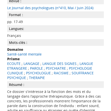
Revue :
Le Journal des psychologues (n°410, Mai / Juin 2024)
Format :
pp. 17-49
Langues:
Français
Mots-clés :
Domaine
Santé-santé mentale
Prisme
ECOUTE
;
LANGAGE
;
LANGUE DES SIGNES
;
LANGUE
ETRANGERE
;
PAROLE
;
PSYCHIATRE
;
PSYCHOLOGIE
CLINIQUE
;
PSYCHOLOGUE
;
RACISME
;
SOUFFRANCE
PSYCHIQUE
;
THERAPIE
Résumé :
Ce dossier s'intéresse à la fonction des mots et du
langage dans l’approche thérapeutique. Grâce à des cas
concrets, les professionnels montrent l’importance de la
parole dans la construction de l’individu : enfant sourd,
adulte en souffrance ou étranger en quête d’identité