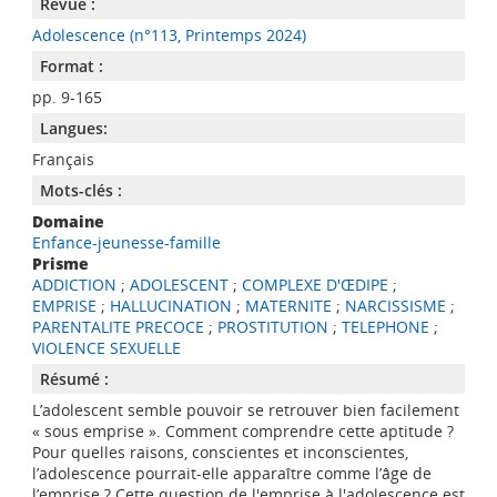
Revue :
Adolescence (n°113, Printemps 2024)
Format :
pp. 9-165
Langues:
Français
Mots-clés :
Domaine
Enfance-jeunesse-famille
Prisme
ADDICTION
;
ADOLESCENT
;
COMPLEXE D'ŒDIPE
;
EMPRISE
;
HALLUCINATION
;
MATERNITE
;
NARCISSISME
;
PARENTALITE PRECOCE
;
PROSTITUTION
;
TELEPHONE
;
VIOLENCE SEXUELLE
Résumé :
L’adolescent semble pouvoir se retrouver bien facilement
« sous emprise ». Comment comprendre cette aptitude ?
Pour quelles raisons, conscientes et inconscientes,
l’adolescence pourrait-elle apparaître comme l’âge de
l’emprise ? Cette question de l'emprise à l'adolescence est