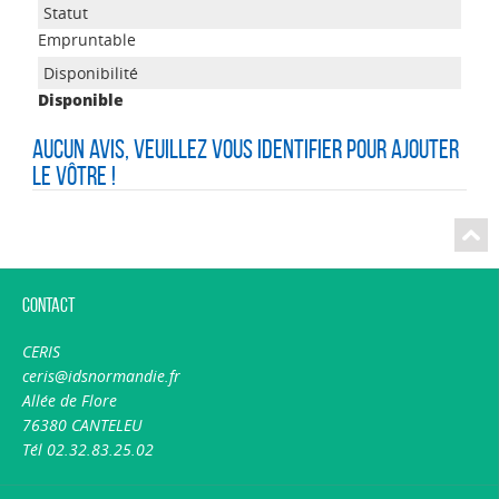
Empruntable
Disponible
Aucun avis, veuillez vous identifier pour ajouter
le vôtre !
Contact
CERIS
ceris@idsnormandie.fr
Allée de Flore
76380 CANTELEU
Tél 02.32.83.25.02