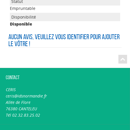
Empruntable
Disponible
Aucun avis, veuillez vous identifier pour ajouter
le vôtre !
Contact
CERIS
ceris@idsnormandie.fr
Allée de Flore
76380 CANTELEU
Tél 02.32.83.25.02