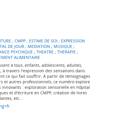
RITURE
;
CMPP
;
ESTIME DE SOI
;
EXPRESSION
TAL DE JOUR
;
MEDIATION
;
MUSIQUE
;
ANCE PSYCHIQUE
;
THEATRE
;
THERAPIE
;
EMENT ALIMENTAIRE
sent à tous, enfants, adolescents, adultes,
 à travers l'expression des sensations dans
t ce qui fait souffrir. À partir de témoignages
rs et autres professionnels, ce numéro explore
s innovants : exploration sensorielle en hôpital
iques et d'écriture en CMPP, création de livres
ntes, etc...
ng=fr