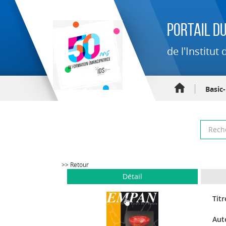
Portail du
de l'Institu
Basic
>> Retour
Détail
Titr
Aut