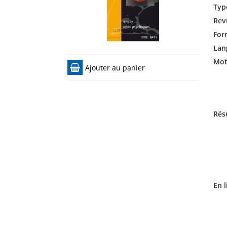
Typ
Rev
For
Lan
Mots
Ajouter au panier
Rés
En l