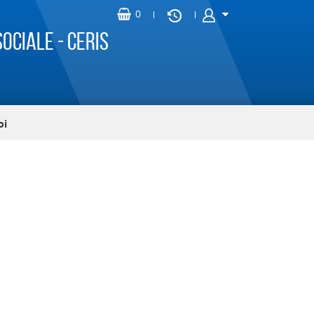
ociale - CERIS
oi