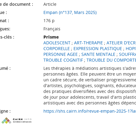
e de document :
Article
ue :
Empan (n°137, Mars 2025)
mat :
176 p
gues:
Français
-clés :
Prisme
ADOLESCENT
;
ART-THERAPIE
;
ATELIER D'EC
CORPORELLE
;
EXPRESSION PLASTIQUE
;
HOPI
PERSONNE AGEE
;
SANTE MENTALE
;
SOUFFR
TROUBLE COGNITIF
;
TROUBLE DU COMPORT
umé :
Les thérapies à médiations artistiques s'adres
personnes âgées. Elle peuvent être un moyen,
un cadre sécure, de verbaliser progressivemen
d'artistes, psychologues, soignants, éducateu
des pratiques diversifiées avec des dispositif
de jour pour adolescents, travail d'arts plast
artistiques avec des personnes âgées dépenda
igne :
https://shs.cairn.info/revue-empan-2025-1?la