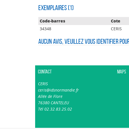
Exemplaires (1)
Code-barres
Cote
34348
CERIS
Aucun avis, veuillez vous identifier pou
Contact
Maps
CERIS
ceris@idsnormandie.fr
Allée de Flore
76380 CANTELEU
Tél 02.32.83.25.02