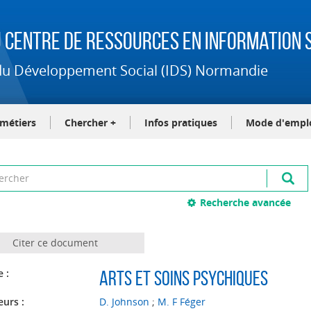
 Centre de Ressources en Information S
t du Développement Social (IDS) Normandie
-métiers
Chercher +
Infos pratiques
Mode d'empl
Recherche avancée
Citer ce document
e :
Arts et soins psychiques
eurs :
D. Johnson
;
M. F Féger