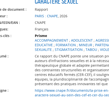
caractère sexuel
e de document :
Rapport
eur :
PARIS : CNAPE
, 2026
N/ISSN/EAN :
CNAPE
gues:
Français
-clés :
Prisme
ACCOMPAGNEMENT
;
ADOLESCENT
;
AGRESS
EDUCATIVE
;
FORMATION
;
MINEUR
;
PARTEN
SEXUALITE
;
STIGMATISATION
;
TABOU
;
VIOL
umé :
Ce rapport du CNAPE pointe une situation pr
auteurs d’infractions sexuelles et à la nécess
thérapeutique globale et adaptée permettant 
des contraintes structurelles et organisation
centres éducatifs fermés (CER-CEF), il soulig
équipes, la pluridisciplinarité de l’accompagne
présentant des pratiques innovantes tel que
igne :
https://www.cnape.fr/documents/la-prise-en-
aractere-sexuel-au-sein-des-cef-et-cer-du-sec