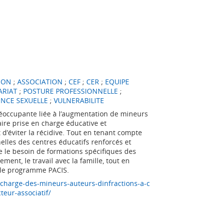
ION
;
ASSOCIATION
;
CEF
;
CER
;
EQUIPE
ARIAT
;
POSTURE PROFESSIONNELLE
;
ENCE SEXUELLE
;
VULNERABILITE
éoccupante liée à l’augmentation de mineurs
aire prise en charge éducative et
d’éviter la récidive. Tout en tenant compte
nelles des centres éducatifs renforcés et
ne le besoin de formations spécifiques des
ment, le travail avec la famille, tout en
 le programme PACIS.
charge-des-mineurs-auteurs-dinfractions-a-c
teur-associatif/