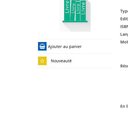
Typ
Edit
ISB
Lan
Mots
Ajouter au panier
Nouveauté
Rés
En l