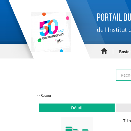
Portail du
de l'Institu
Basic
>> Retour
Détail
Titr