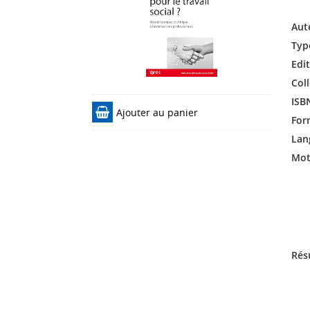
Aut
Typ
Edit
Coll
ISB
Ajouter au panier
For
Lan
Mots
Rés