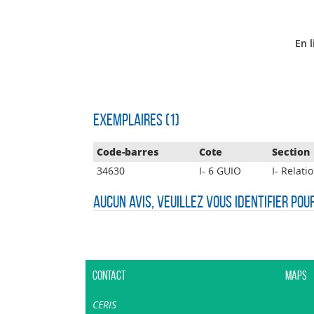
En l
Exemplaires (1)
Code-barres
Cote
Section
34630
I- 6 GUIO
I- Relat
Aucun avis, veuillez vous identifier pou
Contact
Maps
CERIS