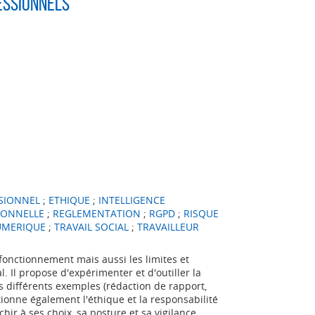
essionnels
SSIONNEL
;
ETHIQUE
;
INTELLIGENCE
IONNELLE
;
REGLEMENTATION
;
RGPD
;
RISQUE
UMERIQUE
;
TRAVAIL SOCIAL
;
TRAVAILLEUR
 fonctionnement mais aussi les limites et
al. Il propose d'expérimenter et d'outiller la
rs différents exemples (rédaction de rapport,
onne également l'éthique et la responsabilité
échir à ses choix, sa posture et sa vigilance