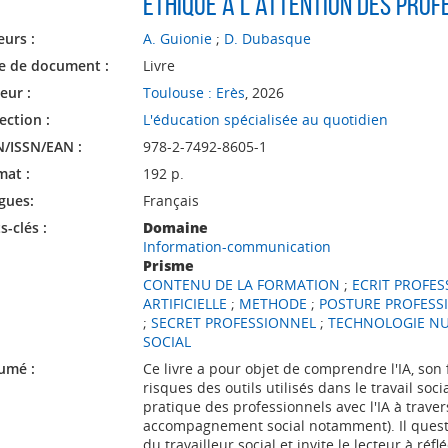
éthique à l'attention des prof
eurs :
A. Guionie
;
D. Dubasque
e de document :
Livre
eur :
Toulouse : Erès
, 2026
ection :
L'éducation spécialisée au quotidien
N/ISSN/EAN :
978-2-7492-8605-1
mat :
192 p.
gues:
Français
-clés :
Domaine
Information-communication
Prisme
CONTENU DE LA FORMATION
;
ECRIT PROFE
ARTIFICIELLE
;
METHODE
;
POSTURE PROFESS
;
SECRET PROFESSIONNEL
;
TECHNOLOGIE N
SOCIAL
umé :
Ce livre a pour objet de comprendre l'IA, son
risques des outils utilisés dans le travail soci
pratique des professionnels avec l'IA à trave
accompagnement social notamment). Il questi
du travailleur social et invite le lecteur à réfl