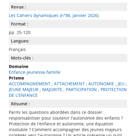
Revue :
Les Cahiers dynamiques (n°86, Janvier 2026)
Format :
pp. 25-120
Langues:
Français
Mots-clés :
Domaine
Enfance-jeunesse-famille
Prisme
ACCOMPAGNEMENT
;
ATTACHEMENT
;
AUTONOMIE
;
JEU
;
JEUNE MAJEUR
;
MAJORITE
;
PARTICIPATION
;
PROTECTION
DE L'ENFANCE
Résumé :
Parmi les questions abordées dans ce dossier :
responsabiliser pour soutenir l'autonomie des enfants ?
Protection de l'enfance et autonomie, une équation
insoluble ? Comment accompagner des jeunes majeurs
protégés vers l'autonomie ? Un article présente un outil