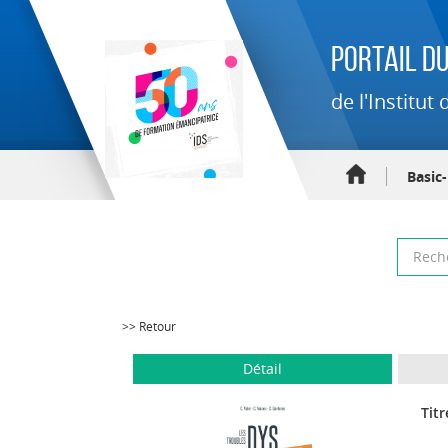
Portail du
de l'Institu
Basic
>> Retour
Détail
Titr