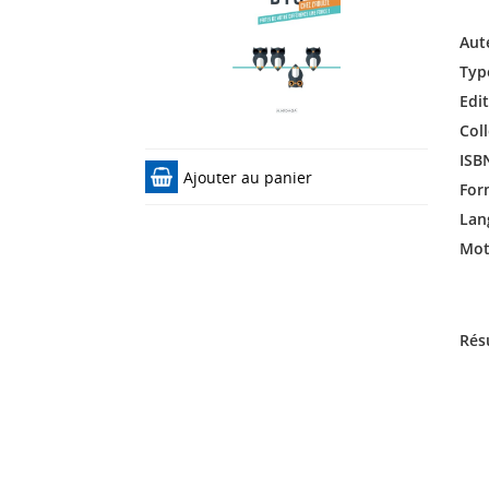
Aut
Typ
Edit
Coll
ISB
Ajouter au panier
For
Lan
Mots
Rés