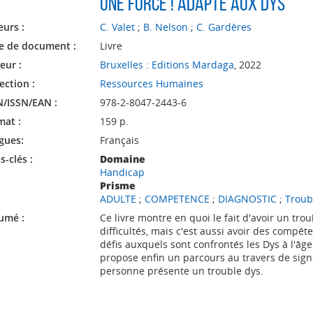
une force ! Adapté aux dys
eurs :
C. Valet
;
B. Nelson
;
C. Gardères
e de document :
Livre
eur :
Bruxelles : Editions Mardaga
, 2022
ection :
Ressources Humaines
N/ISSN/EAN :
978-2-8047-2443-6
mat :
159 p.
gues:
Français
-clés :
Domaine
Handicap
Prisme
ADULTE
;
COMPETENCE
;
DIAGNOSTIC
;
Troub
umé :
Ce livre montre en quoi le fait d'avoir un trou
difficultés, mais c'est aussi avoir des compét
défis auxquels sont confrontés les Dys à l'âge 
propose enfin un parcours au travers de sign
personne présente un trouble dys.