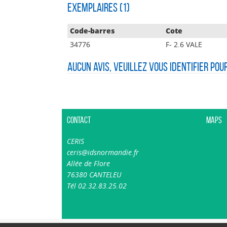
Exemplaires (1)
Code-barres
Cote
34776
F- 2.6 VALE
Aucun avis, veuillez vous identifier pou
Contact
Maps
CERIS
ceris@idsnormandie.fr
Allée de Flore
76380 CANTELEU
Tél 02.32.83.25.02