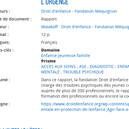
l'urgence
eurs :
Droit d'enfance - Fondation Méquignon
e de document :
Rapport
eur :
Malakoff : Droit d'enfance - Fondation Méqu
mat :
12 p.
gues:
Français
-clés :
Domaine
Enfance-jeunesse-famille
Prisme
ACCES AUX SOINS
;
ASE
;
DIAGNOSTIC
;
ENFA
MENTALE
;
TROUBLE PSYCHIQUE
umé :
Dans ce rapport, la fondation Droit d'enfance
charge des troubles psychiques des jeunes co
auprès de plus de 200 professionnels, le rappo
formation des professionnels ou encore la coo
igne :
https://www.droitdenfance.org/wp-content/
entale-en-protection-de-lenfance_Agir-face-a