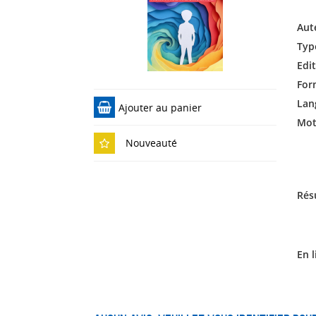
Aut
Typ
Edit
For
Lan
Ajouter au panier
Mots
Nouveauté
Rés
En l