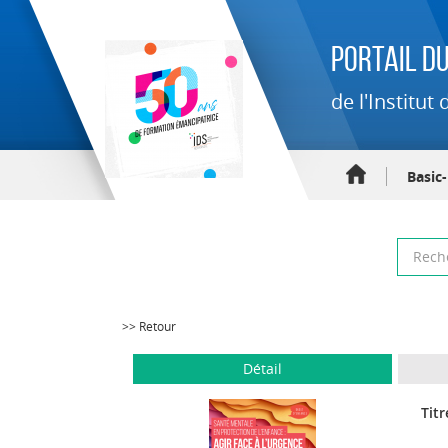
Portail du
de l'Institu
Basic
>> Retour
Détail
Titr