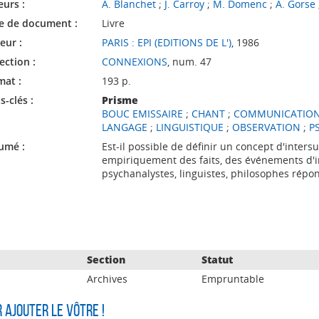
eurs :
A. Blanchet
;
J. Carroy
;
M. Domenc
;
A. Gorse
e de document :
Livre
eur :
PARIS : EPI (EDITIONS DE L')
, 1986
ection :
CONNEXIONS
, num. 47
mat :
193 p.
-clés :
Prisme
BOUC EMISSAIRE
;
CHANT
;
COMMUNICATIO
LANGAGE
;
LINGUISTIQUE
;
OBSERVATION
;
P
umé :
Est-il possible de définir un concept d'intersu
empiriquement des faits, des événements d'in
psychanalystes, linguistes, philosophes répo
Section
Statut
Archives
Empruntable
r ajouter le vôtre !