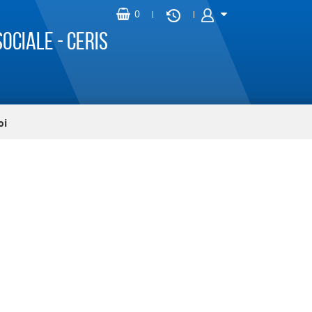
ociale - CERIS
oi