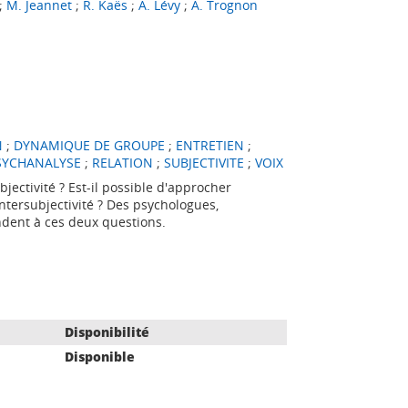
;
M. Jeannet
;
R. Kaës
;
A. Lévy
;
A. Trognon
N
;
DYNAMIQUE DE GROUPE
;
ENTRETIEN
;
SYCHANALYSE
;
RELATION
;
SUBJECTIVITE
;
VOIX
bjectivité ? Est-il possible d'approcher
tersubjectivité ? Des psychologues,
ndent à ces deux questions.
Disponibilité
Disponible