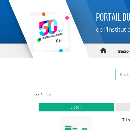
Portail du
de l'Institu
Basic
>> Retour
Détail
Titr