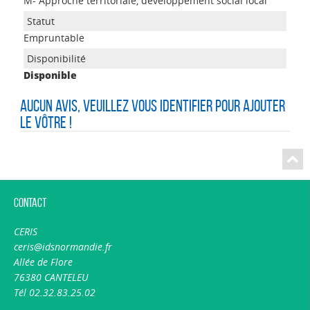
M- Approche territoriale, développement social local
Empruntable
Disponible
Aucun avis, veuillez vous identifier pour ajouter
le vôtre !
Contact
CERIS
ceris@idsnormandie.fr
Allée de Flore
76380 CANTELEU
Tél 02.32.83.25.02