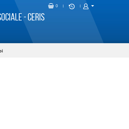
ociale - CERIS
oi