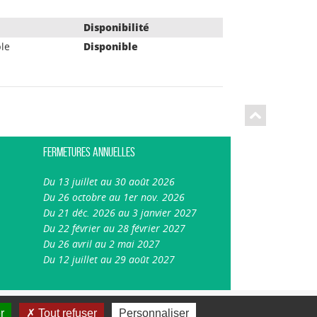
Disponibilité
le
Disponible
Fermetures annuelles
Du 13 juillet au 30 août 2026
Du 26 octobre au 1er nov. 2026
Du 21 déc. 2026 au 3 janvier 2027
Du 22 février au 28 février 2027
Du 26 avril au 2 mai 2027
Du 12 juillet au 29 août 2027
A-
A
A+
Plan du site
Mentions légales
r
Tout refuser
Personnaliser