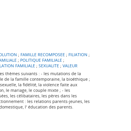
OLUTION
;
FAMILLE RECOMPOSEE
;
FILIATION
;
AMILIALE
;
POLITIQUE FAMILIALE
;
LATION FAMILIALE
;
SEXUALITE
;
VALEUR
s thèmes suivants : - les mutations de la
èle de la famille contemporaine, la bioéthique ;
exuelle, la fidélité, la violence faite aux
on, le mariage, le couple mixte ; - les
ées, les célibataires, les pères dans les
ctionnement : les relations parents-jeunes, les
e domestique, l' éducation des parents.