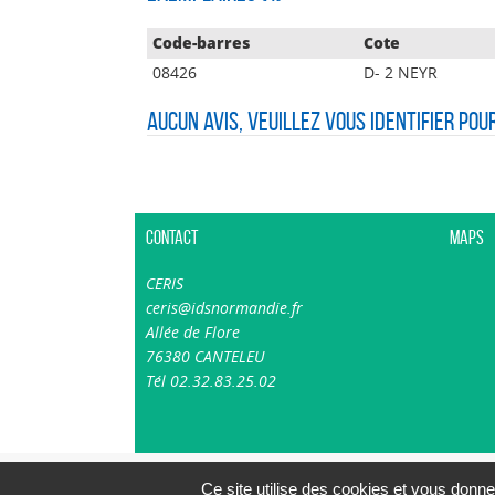
Code-barres
Cote
08426
D- 2 NEYR
Aucun avis, veuillez vous identifier pou
Contact
Maps
CERIS
ceris@idsnormandie.fr
Allée de Flore
76380 CANTELEU
Tél 02.32.83.25.02
Ce site utilise des cookies et vous donne