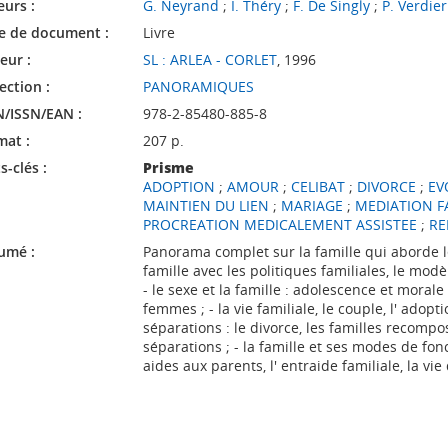
eurs :
G. Neyrand
;
I. Théry
;
F. De Singly
;
P. Verdier
e de document :
Livre
eur :
SL : ARLEA - CORLET
, 1996
ection :
PANORAMIQUES
N/ISSN/EAN :
978-2-85480-885-8
mat :
207 p.
-clés :
Prisme
ADOPTION
;
AMOUR
;
CELIBAT
;
DIVORCE
;
EV
MAINTIEN DU LIEN
;
MARIAGE
;
MEDIATION F
PROCREATION MEDICALEMENT ASSISTEE
;
RE
umé :
Panorama complet sur la famille qui aborde le
famille avec les politiques familiales, le mod
- le sexe et la famille : adolescence et morale s
femmes ; - la vie familiale, le couple, l' adopti
séparations : le divorce, les familles recompos
séparations ; - la famille et ses modes de fon
aides aux parents, l' entraide familiale, la vi