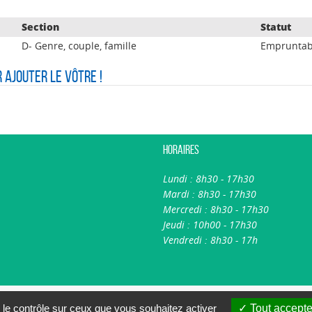
Section
Statut
D- Genre, couple, famille
Empruntab
r ajouter le vôtre !
Horaires
Lundi : 8h30 - 17h30
Mardi : 8h30 - 17h30
Mercredi : 8h30 - 17h30
Jeudi : 10h00 - 17h30
Vendredi : 8h30 - 17h
A propos du portail
Nous contacter
 le contrôle sur ceux que vous souhaitez activer
Tout accepte