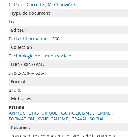
C. Rater-Garcette
;
M. Chauvière
Type de document :
Livre
Editeur :
Paris : L'Harmattan
, 1996
Collection :
Technologie de l'action sociale
ISBN/ISSN/EAN :
978-2-7384-4526-1
Format :
210 p.
Mots-clés :
Prisme
APPROCHE HISTORIQUE
;
CATHOLICISME
;
FEMME
;
FORMATION
;
SYNDICALISME
;
TRAVAIL SOCIAL
Résumé :
Trois chapitres composent ce livre : - de la charité à l'