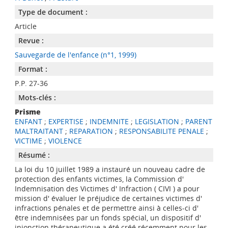
Type de document :
Article
Revue :
Sauvegarde de l'enfance (n°1, 1999)
Format :
P.P. 27-36
Mots-clés :
Prisme
ENFANT
;
EXPERTISE
;
INDEMNITE
;
LEGISLATION
;
PARENT
MALTRAITANT
;
REPARATION
;
RESPONSABILITE PENALE
;
VICTIME
;
VIOLENCE
Résumé :
La loi du 10 juillet 1989 a instauré un nouveau cadre de
protection des enfants victimes, la Commission d'
Indemnisation des Victimes d' Infraction ( CIVI ) a pour
mission d' évaluer le préjudice de certaines victimes d'
infractions pénales et de permettre ainsi à celles-ci d'
être indemnisées par un fonds spécial, un dispositif d'
injonction thérapeutique a été créé récemment pour les