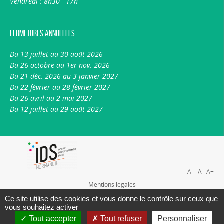
Vendredi : 8h30 - 17h
Fermetures annuelles
Du 13 juillet au 30 août 2026
Du 26 octobre au 1er nov. 2026
Du 21 déc. 2026 au 3 janvier 2027
Du 22 février au 28 février 2027
Du 26 avril au 2 mai 2027
Du 12 juillet au 29 août 2027
A-
A
A+
Mentions légales
Plan du site
Ce site utilise des cookies et vous donne le contrôle sur ceux que
vous souhaitez activer
Nous contacter
Tout accepter
Tout refuser
Personnaliser
A propos du portail