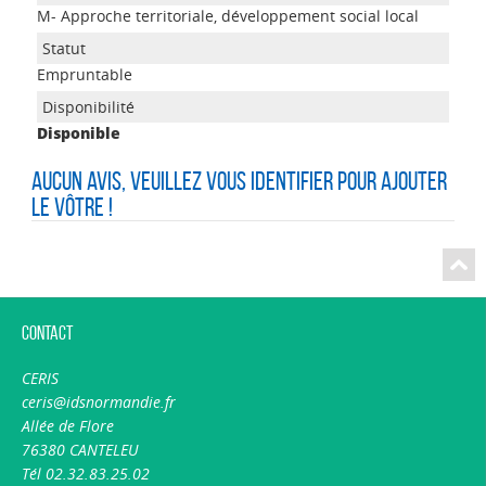
M- Approche territoriale, développement social local
Empruntable
Disponible
Aucun avis, veuillez vous identifier pour ajouter
le vôtre !
Contact
CERIS
ceris@idsnormandie.fr
Allée de Flore
76380 CANTELEU
Tél 02.32.83.25.02