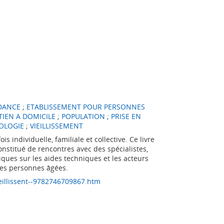
DANCE
;
ETABLISSEMENT POUR PERSONNES
IEN A DOMICILE
;
POPULATION
;
PRISE EN
OLOGIE
;
VIEILLISSEMENT
s individuelle, familiale et collective. Ce livre
 constitué de rencontres avec des spécialistes,
ques sur les aides techniques et les acteurs
 les personnes âgées.
eillissent--9782746709867.htm