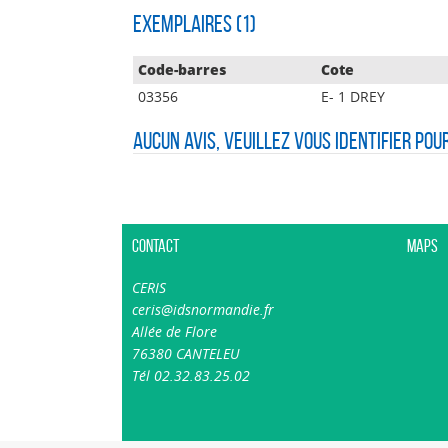
Exemplaires (1)
Code-barres
Cote
03356
E- 1 DREY
Aucun avis, veuillez vous identifier pou
Contact
Maps
CERIS
ceris@idsnormandie.fr
Allée de Flore
76380 CANTELEU
Tél 02.32.83.25.02