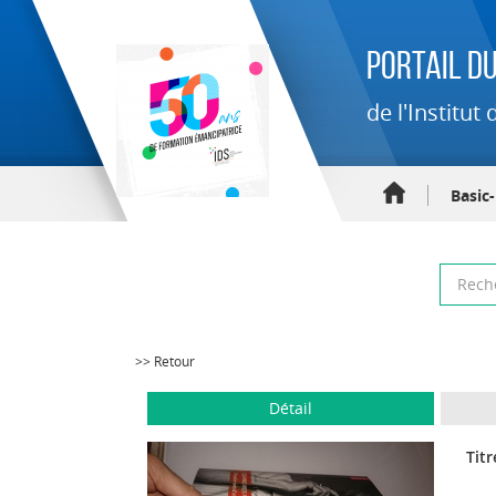
Portail du
de l'Institu
Basic
>> Retour
Détail
Titr