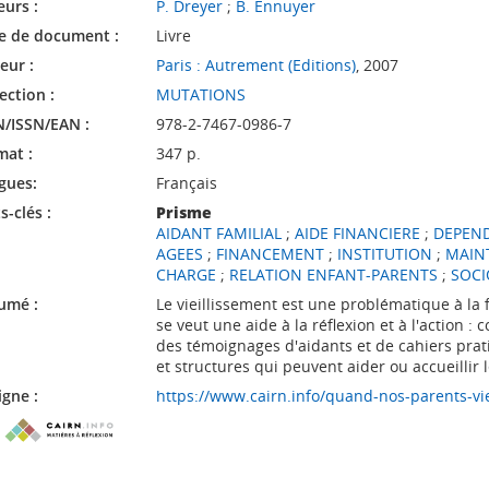
eurs :
P. Dreyer
;
B. Ennuyer
e de document :
Livre
eur :
Paris : Autrement (Editions)
, 2007
ection :
MUTATIONS
N/ISSN/EAN :
978-2-7467-0986-7
mat :
347 p.
gues:
Français
-clés :
Prisme
AIDANT FAMILIAL
;
AIDE FINANCIERE
;
DEPEN
AGEES
;
FINANCEMENT
;
INSTITUTION
;
MAINT
CHARGE
;
RELATION ENFANT-PARENTS
;
SOCI
umé :
Le vieillissement est une problématique à la foi
se veut une aide à la réflexion et à l'action :
des témoignages d'aidants et de cahiers prati
et structures qui peuvent aider ou accueillir
igne :
https://www.cairn.info/quand-nos-parents-vi