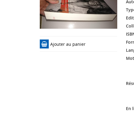
Aut
Typ
Edit
Coll
ISB
For
Ajouter au panier
Lan
Mots
Rés
En l