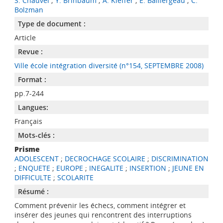
S. Chauvel
;
Y. Brinbaum
;
A. Kieffer
;
E. Baillergeau
;
C.
Bolzman
Type de document :
Article
Revue :
Ville école intégration diversité (n°154, SEPTEMBRE 2008)
Format :
pp.7-244
Langues:
Français
Mots-clés :
Prisme
ADOLESCENT
;
DECROCHAGE SCOLAIRE
;
DISCRIMINATION
;
ENQUETE
;
EUROPE
;
INEGALITE
;
INSERTION
;
JEUNE EN
DIFFICULTE
;
SCOLARITE
Résumé :
Comment prévenir les échecs, comment intégrer et
insérer des jeunes qui rencontrent des interruptions