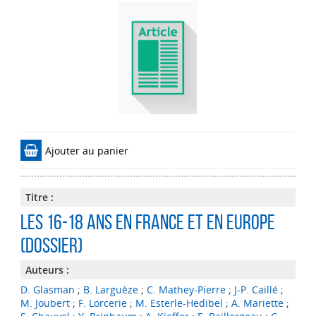
Ajouter au panier
Titre :
Les 16-18 ans en France et en Europe
(dossier)
Auteurs :
D. Glasman
;
B. Larguèze
;
C. Mathey-Pierre
;
J-P. Caillé
;
M. Joubert
;
F. Lorcerie
;
M. Esterle-Hedibel
;
A. Mariette
;