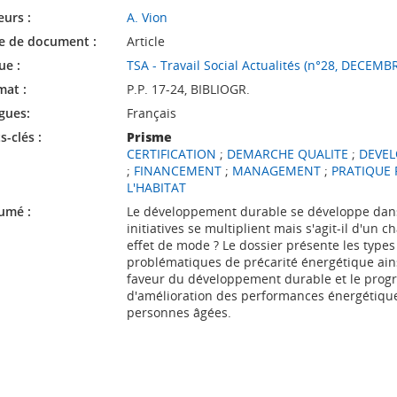
eurs :
A. Vion
e de document :
Article
ue :
TSA - Travail Social Actualités (n°28, DECEM
mat :
P.P. 17-24, BIBLIOGR.
gues:
Français
-clés :
Prisme
CERTIFICATION
;
DEMARCHE QUALITE
;
DEVE
;
FINANCEMENT
;
MANAGEMENT
;
PRATIQUE 
L'HABITAT
umé :
Le développement durable se développe dans l
initiatives se multiplient mais s'agit-il d'u
effet de mode ? Le dossier présente les types
problématiques de précarité énergétique ain
faveur du développement durable et le pro
d'amélioration des performances énergétique
personnes âgées.