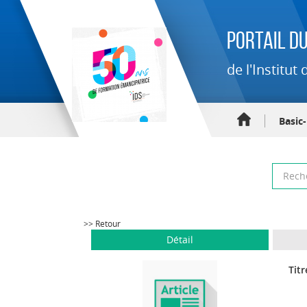
Portail du
de l'Institu
Basic
>> Retour
Détail
Titr