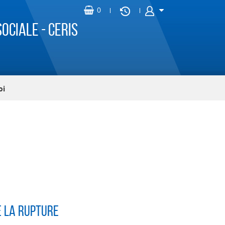
ociale - CERIS
oi
e la rupture