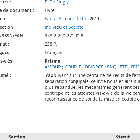
eurs :
F. De Singly
e de document :
Livre
eur :
Paris : Armand Colin
, 2011
ection :
Individu et Société
N/ISSN/EAN :
978-2-200-27190-9
mat :
238 P.
gues:
Français
-clés :
Prisme
AMOUR
;
COUPLE
;
DIVORCE
;
ENQUETE
;
FE
umé :
S'appuyant sur une centaine de récits de fe
séparation conjugale, ce livre nous éclaire su
plus répandue, les mécanismes générant ces 
contrepoint les attentes vis-à-vis de la vie con
reconnaissance de soi de la mise en couple et
Section
Statut