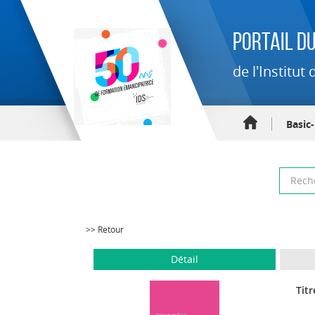
Portail du
de l'Institu
Basic
>> Retour
Détail
Titr