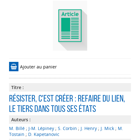
Ajouter au panier
Titre :
Résister, c'est créer : refaire du lien,
le tiers dans tous ses états
Auteurs :
M. Billé
;
J-M. Lépiney
;
S. Corbin
;
J. Henry
;
J. Mick
;
M.
Tostain
;
D. Kapetanovic