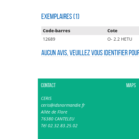
Exemplaires (1)
Code-barres
Cote
12689
O- 2.2 HETU
Aucun avis, veuillez vous identifier pou
Contact
Maps
CERIS
ceris@idsnormandie.fr
Allée de Flore
76380 CANTELEU
Tél 02.32.83.25.02