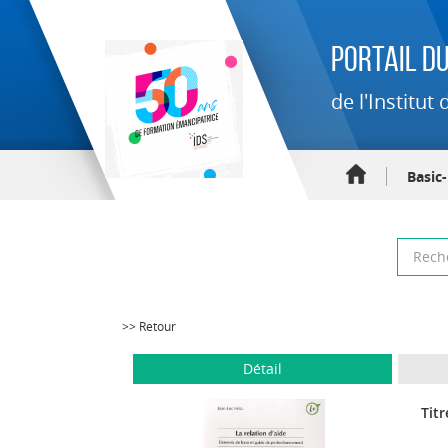
Portail du
de l'Institu
Basic
>> Retour
Détail
Titr