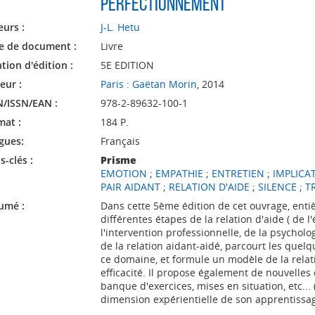
perfectionnement
eurs :
J-L. Hetu
e de document :
Livre
tion d'édition :
5E EDITION
eur :
Paris : Gaëtan Morin
, 2014
N/ISSN/EAN :
978-2-89632-100-1
mat :
184 P.
gues:
Français
-clés :
Prisme
EMOTION
;
EMPATHIE
;
ENTRETIEN
;
IMPLICA
PAIR AIDANT
;
RELATION D'AIDE
;
SILENCE
;
T
umé :
Dans cette 5ème édition de cet ouvrage, entiè
différentes étapes de la relation d'aide ( de l
l'intervention professionnelle, de la psycholog
de la relation aidant-aidé, parcourt les quelq
ce domaine, et formule un modèle de la relati
efficacité. Il propose également de nouvelles
banque d'exercices, mises en situation, etc...
dimension expérientielle de son apprentissa