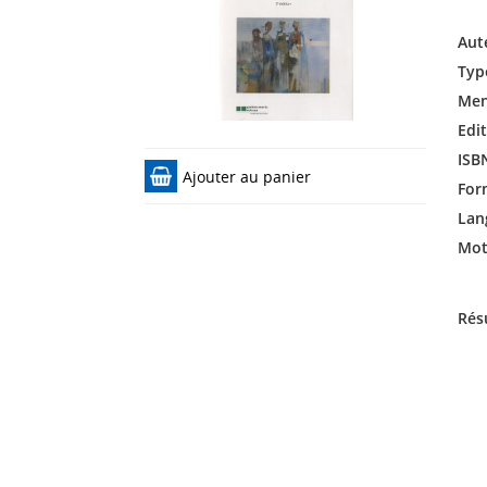
Aut
Typ
Men
Edit
ISB
Ajouter au panier
For
Lan
Mots
Rés