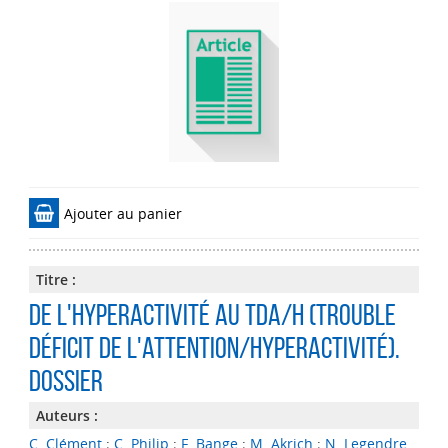
Ajouter au panier
Titre :
De l'hyperactivité au TDA/H (trouble
déficit de l'attention/hyperactivité).
Dossier
Auteurs :
C. Clément
;
C. Philip
;
F. Bange
;
M. Akrich
;
N. Legendre