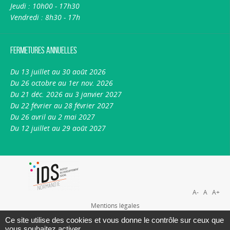
Jeudi : 10h00 - 17h30
Vendredi : 8h30 - 17h
Fermetures annuelles
Du 13 juillet au 30 août 2026
Du 26 octobre au 1er nov. 2026
Du 21 déc. 2026 au 3 janvier 2027
Du 22 février au 28 février 2027
Du 26 avril au 2 mai 2027
Du 12 juillet au 29 août 2027
A-
A
A+
Mentions légales
Plan du site
Ce site utilise des cookies et vous donne le contrôle sur ceux que
vous souhaitez activer