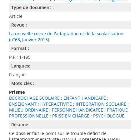
Type de document :
Article
Revue :
La nouvelle revue de l'adaptation et de la scolarisation
(n°68, Janvier 2015)
Format :
P.P.11-195
Langues:
Français
Mots-clés :
Prisme
DECROCHAGE SCOLAIRE
;
ENFANT HANDICAPE
;
ENSEIGNANT
;
HYPERACTIVITE
;
INTEGRATION SCOLAIRE
;
MILIEU ORDINAIRE
;
PERSONNE HANDICAPEE
;
PRATIQUE
PROFESSIONNELLE
;
PRISE EN CHARGE
;
PSYCHOLOGUE
Résumé :
Ce dossier fait le point sur le trouble déficit de
l'attention/hyperactivité (TDA/H). Il présente le TDA/H,