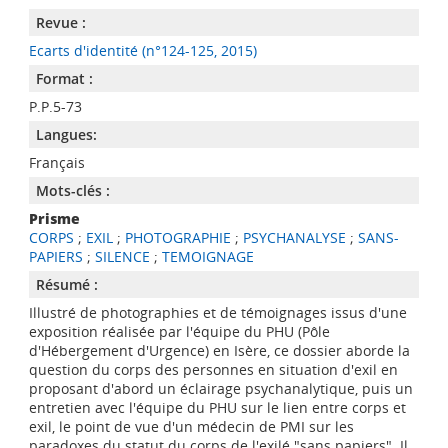
Revue :
Ecarts d'identité (n°124-125, 2015)
Format :
P.P.5-73
Langues:
Français
Mots-clés :
Prisme
CORPS
;
EXIL
;
PHOTOGRAPHIE
;
PSYCHANALYSE
;
SANS-
PAPIERS
;
SILENCE
;
TEMOIGNAGE
Résumé :
Illustré de photographies et de témoignages issus d'une
exposition réalisée par l'équipe du PHU (Pôle
d'Hébergement d'Urgence) en Isère, ce dossier aborde la
question du corps des personnes en situation d'exil en
proposant d'abord un éclairage psychanalytique, puis un
entretien avec l'équipe du PHU sur le lien entre corps et
exil, le point de vue d'un médecin de PMI sur les
paradoxes du statut du corps de l'exilé "sans papiers". Il