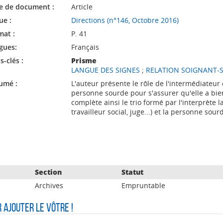
e de document :
Article
ue :
Directions (n°146, Octobre 2016)
mat :
P. 41
gues:
Français
-clés :
Prisme
LANGUE DES SIGNES
;
RELATION SOIGNANT-
umé :
L'auteur présente le rôle de l'intermédiateur 
personne sourde pour s'assurer qu'elle a bie
complète ainsi le trio formé par l'interprète 
travailleur social, juge...) et la personne sour
Section
Statut
Archives
Empruntable
r ajouter le vôtre !