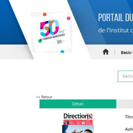
Portail du
de l'Institu
Basic
>> Retour
Détail
Titr
Aut