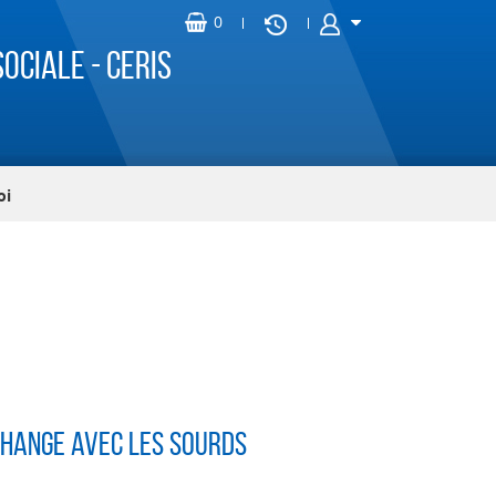
ociale - CERIS
oi
change avec les sourds