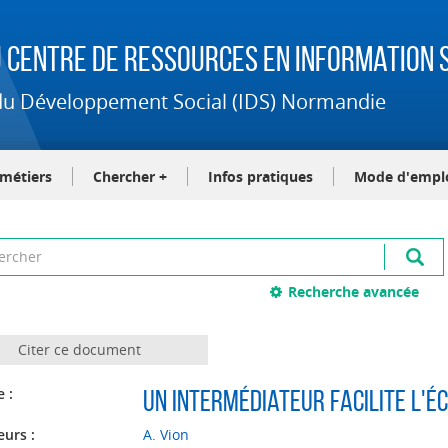
 Centre de Ressources en Information S
t du Développement Social (IDS) Normandie
-métiers
Chercher +
Infos pratiques
Mode d'empl
Recherche avancée
Citer ce document
e :
Un intermédiateur facilite l'é
eurs :
A. Vion