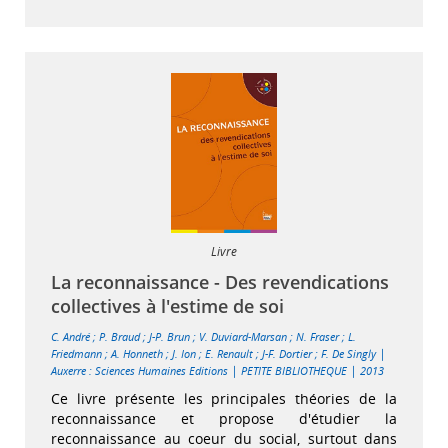
Livre
La reconnaissance - Des revendications
collectives à l'estime de soi
C. André
;
P. Braud
;
J-P. Brun
;
V. Duviard-Marsan
;
N. Fraser
;
L.
|
Friedmann
;
A. Honneth
;
J. Ion
;
E. Renault
;
J-F. Dortier
;
F. De Singly
|
|
Auxerre : Sciences Humaines Editions
PETITE BIBLIOTHEQUE
2013
Ce livre présente les principales théories de la
reconnaissance et propose d'étudier la
reconnaissance au coeur du social, surtout dans