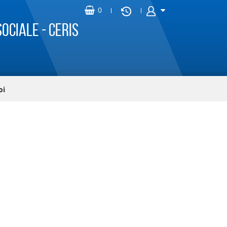
ociale - CERIS
oi