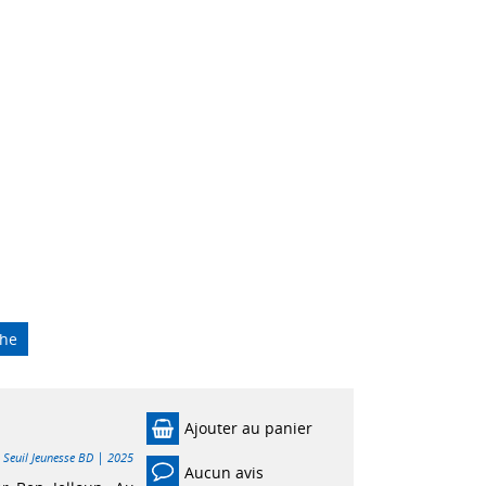
che
Ajouter au panier
|
|
Seuil Jeunesse BD
2025
Aucun avis