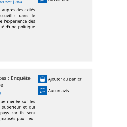
|
des idées
2024
 auprès des exilés
ccueillir dans le
e l'expérience des
ité d'une politique
ttes : Enquête
Ajouter au panier
ne
Aucun avis
4
ique menée sur les
 supérieur et qui
 pays car ils sont
gmatisés pour leur