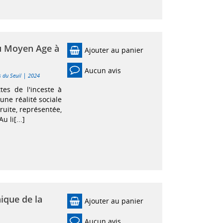
Du Moyen Age à
Ajouter au panier
Aucun avis
|
s du Seuil
2024
ttes de l'inceste à
une réalité sociale
ruite, représentée,
 li[...]
ique de la
Ajouter au panier
Aucun avis