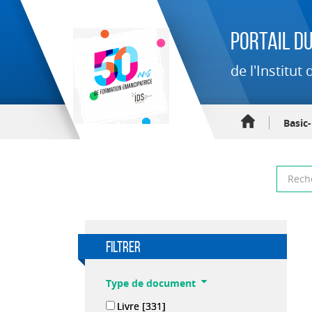
Portail du
de l'Institu
Basic
filtrer
Type de document
Livre
[331]