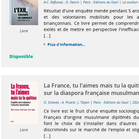
|
|
A-C. Defossez
;
D. Fassin
Paris : Editions du Seuil
La couleur 
Résultat d'une enquête menée pendant 5 ans
et des volontaires mobilisés pour les a
briançonnais. Ce livre permet de comprendr
exilés et de mettre en perspective l'inefficac
Livre
[...]
Plus d'information...
Disponible
La France, tu l'aimes mais tu la qui
sur la diaspora française musulma
|
|
O. Esteves
;
A. Picard
;
J. Talpin
Paris : Editions du Seuil
202
Ce livre est le fruit d'une enquête sociolog
Français d'origine musulmane diplômés du
font le choix de s'installer dans d'autres
discriminés sur le marché de l'emploi et sti
Livre
[...]