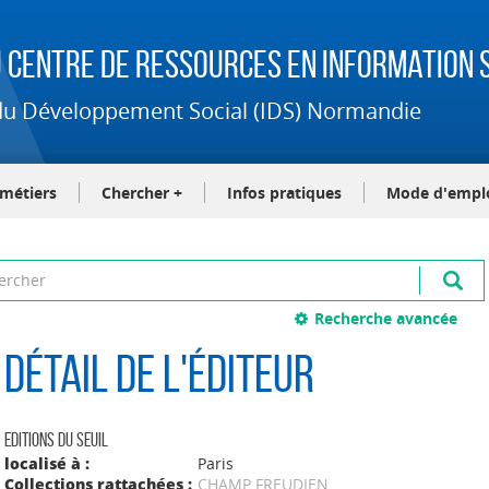
 Centre de Ressources en Information S
t du Développement Social (IDS) Normandie
-métiers
Chercher +
Infos pratiques
Mode d'empl
Recherche avancée
Détail de l'éditeur
Editions du Seuil
localisé à :
Paris
Collections rattachées :
CHAMP FREUDIEN