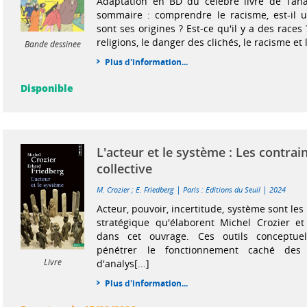
Adaptation en BD du célèbre livre de Taha
sommaire : comprendre le racisme, est-il u
sont ses origines ? Est-ce qu'il y a des races
religions, le danger des clichés, le racisme et l
Bande dessinée
Plus d'information...
Disponible
L'acteur et le système : Les contrain
collective
|
|
M. Crozier
;
E. Friedberg
Paris : Editions du Seuil
2024
Acteur, pouvoir, incertitude, système sont les 
stratégique qu'élaborent Michel Crozier et
dans cet ouvrage. Ces outils conceptue
pénétrer le fonctionnement caché des 
Livre
d'analys[...]
Plus d'information...