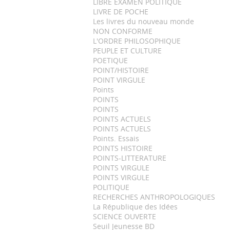
LIBRE EXAMEN POLITIQUE
LIVRE DE POCHE
Les livres du nouveau monde
NON CONFORME
L'ORDRE PHILOSOPHIQUE
PEUPLE ET CULTURE
POETIQUE
POINT/HISTOIRE
POINT VIRGULE
Points
POINTS
POINTS
POINTS ACTUELS
POINTS ACTUELS
Points. Essais
POINTS HISTOIRE
POINTS-LITTERATURE
POINTS VIRGULE
POINTS VIRGULE
POLITIQUE
RECHERCHES ANTHROPOLOGIQUES
La République des Idées
SCIENCE OUVERTE
Seuil Jeunesse BD