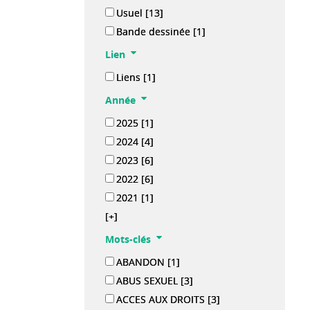
Usuel
[13]
Bande dessinée
[1]
Lien
Liens
[1]
Année
2025
[1]
2024
[4]
2023
[6]
2022
[6]
2021
[1]
[+]
Mots-clés
ABANDON
[1]
ABUS SEXUEL
[3]
ACCES AUX DROITS
[3]