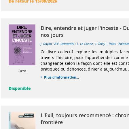
De retour le 15/09/2026
Dire, entendre et juger l'inceste - 
nos jours
|
J. Doyon
;
A-E. Demartini
;
L. Le Caisne
;
I. Théry
Paris : Edition
Ce livre collectif explore les multiples face
travers l'histoire, pour l'appréhender comme 
changeante selon la façon dont elle est const
pratiquée ou dénoncée, d'hier à aujourd'hui. Au
Livre
Plus d'information...
Disponible
L'Exil, toujours recommencé : chron
frontière