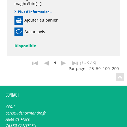
maghrébin[...]
Plus d'information...
Ajouter au panier
Aucun avis
Disponible
1
(1 - 6 / 6)
Par page :
25
50
100
200
Contact
CERIS
ceris@idsnormandie.fr
Allée de Flore
76380 CANTELEU