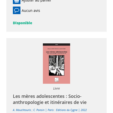
Ajouter au panier
Aucun avis
Disponible
Livre
Les mères adolescentes : Socio-
anthropologie et itinéraires de vie
|
|
A. Mouchtouris
;
C. Ponsin
Paris : Editions du Cygne
2022